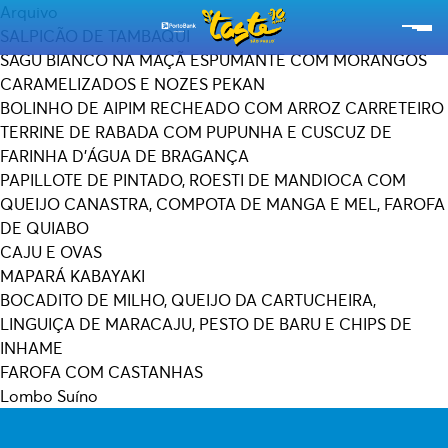
Arquivo
SALPICÃO DE TAMBAQUI
SAGU BIANCO NA MAÇÃ ESPUMANTE COM MORANGOS
RESTAURANTES
CARAMELIZADOS E NOZES PEKAN
BOLINHO DE AIPIM RECHEADO COM ARROZ CARRETEIRO
CARDÁPIOS
TERRINE DE RABADA COM PUPUNHA E CUSCUZ DE
FARINHA D’ÁGUA DE BRAGANÇA
EXPERIÊNCIAS
PAPILLOTE DE PINTADO, ROESTI DE MANDIOCA COM
QUEIJO CANASTRA, COMPOTA DE MANGA E MEL, FAROFA
EMPÓRIO TASTE
DE QUIABO
CAJU E OVAS
SOBRE O TASTE
MAPARÁ KABAYAKI
BOCADITO DE MILHO, QUEIJO DA CARTUCHEIRA,
ESG
LINGUIÇA DE MARACAJU, PESTO DE BARU E CHIPS DE
INHAME
SEBRAE
FAROFA COM CASTANHAS
Lombo Suíno
ASSINE A NOSSA NEWSLETTER