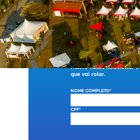
spam!
FIQUE 
Assine nossa newsletter 
que vai rolar.
NOME COMPLETO*
CPF*