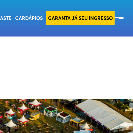
SOBRE O TASTE
TASTE
CARDÁPIOS
GARANTA JÁ SEU INGRESSO
ESG
SEBRAE
INE A NOSSA NEWSLETTER
ntro do nosso line-up, programação,
. E não se preocupe, a gente também detesta