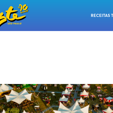
RECEITAS 
OSSA
ASS
ER
rimeiro de tudo do Taste. Assine e fique por de
lém de receitas, notícias e promoções o ano todo