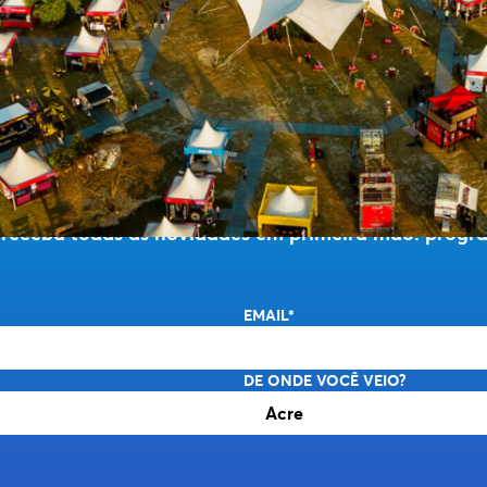
COM A GENTE O AN
e receba todas as novidades em primeira mão: progra
EMAIL*
DE ONDE VOCÊ VEIO?