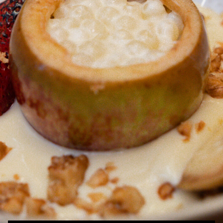
Compartilhe:
Receita por Carla Pernambuco.
2h30
20 porções