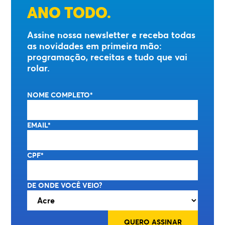
ANO TODO.
Assine nossa newsletter e receba todas
as novidades em primeira mão:
programação, receitas e tudo que vai
rolar.
NOME COMPLETO*
EMAIL*
CPF*
DE ONDE VOCÊ VEIO?