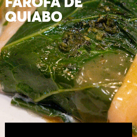
FAROFA DE
QUIABO
Compartilhe:
Receita por Ariani Malouf.