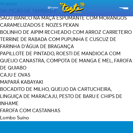
Arquivo
SALPICÃO DE TAMBAQUI
SAGU BIANCO NA MAÇÃ ESPUMANTE COM MORANGOS
RESTAURANTES
CARAMELIZADOS E NOZES PEKAN
BOLINHO DE AIPIM RECHEADO COM ARROZ CARRETEIRO
CARDÁPIOS
TERRINE DE RABADA COM PUPUNHA E CUSCUZ DE
FARINHA D’ÁGUA DE BRAGANÇA
EXPERIÊNCIAS
PAPILLOTE DE PINTADO, ROESTI DE MANDIOCA COM
QUEIJO CANASTRA, COMPOTA DE MANGA E MEL, FAROFA
EMPÓRIO TASTE
DE QUIABO
CAJU E OVAS
SOBRE O TASTE
MAPARÁ KABAYAKI
BOCADITO DE MILHO, QUEIJO DA CARTUCHEIRA,
ESG
LINGUIÇA DE MARACAJU, PESTO DE BARU E CHIPS DE
INHAME
SEBRAE
FAROFA COM CASTANHAS
Lombo Suíno
ASSINE A NOSSA NEWSLETTER