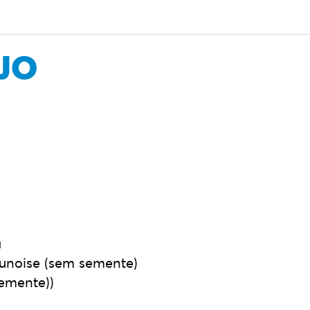
JO
a
unoise (sem semente)
emente))