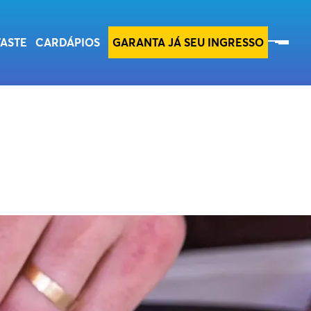
SOBRE O TASTE
TASTE
CARDÁPIOS
GARANTA JÁ SEU INGRESSO
ESG
SEBRAE
INE A NOSSA NEWSLETTER
O E CUZCUZ