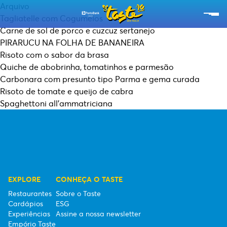
Arquivo
Tagliatelle com Cogumelos
Carne de sol de porco e cuzcuz sertanejo
RESTAURANTES
PIRARUCU NA FOLHA DE BANANEIRA
Risoto com o sabor da brasa
CARDÁPIOS
Quiche de abobrinha, tomatinhos e parmesão
Carbonara com presunto tipo Parma e gema curada
EXPERIÊNCIAS
Risoto de tomate e queijo de cabra
Spaghettoni all’ammatriciana
EMPÓRIO TASTE
SOBRE O TASTE
ESG
EXPLORE
CONHEÇA O TASTE
SEBRAE
Restaurantes
Sobre o Taste
Cardápios
ESG
ASSINE A NOSSA NEWSLETTER
Experiências
Assine a nossa newsletter
Empório Taste