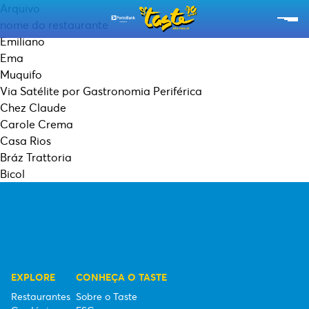
Arquivo
nome do restaurante
Emiliano
RESTAURANTES
Ema
Muquifo
CARDÁPIOS
Via Satélite por Gastronomia Periférica
Chez Claude
EXPERIÊNCIAS
Carole Crema
Casa Rios
EMPÓRIO TASTE
Bráz Trattoria
Bicol
SOBRE O TASTE
ESG
SEBRAE
EXPLORE
CONHEÇA O TASTE
ASSINE A NOSSA NEWSLETTER
Restaurantes
Sobre o Taste