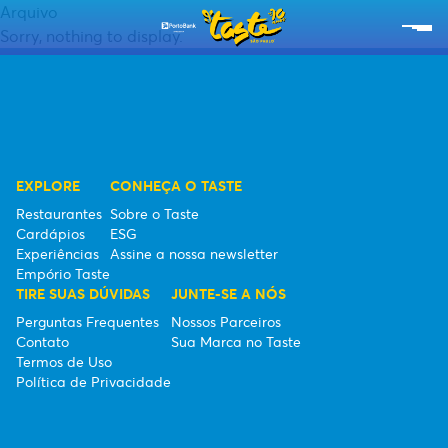
Arquivo
Sorry, nothing to display.
RESTAURANTES
CARDÁPIOS
EXPERIÊNCIAS
EXPLORE
CONHEÇA O TASTE
Restaurantes
Sobre o Taste
EMPÓRIO TASTE
Cardápios
ESG
Experiências
Assine a nossa newsletter
SOBRE O TASTE
Empório Taste
TIRE SUAS DÚVIDAS
JUNTE-SE A NÓS
ESG
Perguntas Frequentes
Nossos Parceiros
Contato
Sua Marca no Taste
Termos de Uso
SEBRAE
Política de Privacidade
ASSINE A NOSSA NEWSLETTER