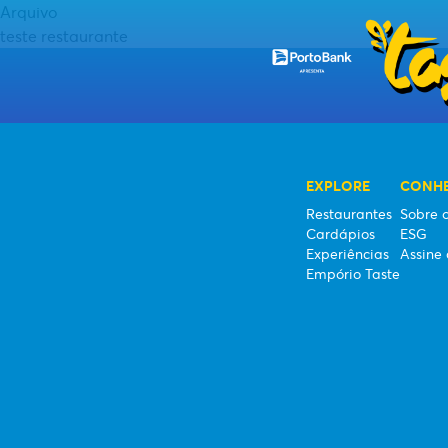
Arquivo
RESTAURANTES
teste restaurante
CARDÁPIOS
EXPERIÊNCIAS
EXPLORE
CONHE
EMPÓRIO TASTE
Restaurantes
Sobre o
Cardápios
ESG
Experiências
Assine 
Empório Taste