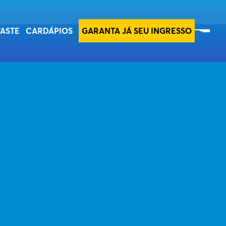
SOBRE O TASTE
TASTE
CARDÁPIOS
GARANTA JÁ SEU INGRESSO
ESG
SEBRAE
INE A NOSSA NEWSLETTER