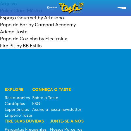
Arquivo
Palco Claro Música
Espaço Gourmet by Artesano
RESTAURANTES
Papo de Bar by Campari Academy
Adega Taste
CARDÁPIOS
Papo de Cozinha by Electrolux
Fire Pit by BB Estilo
EXPERIÊNCIAS
EMPÓRIO TASTE
SOBRE O TASTE
EXPLORE
CONHEÇA O TASTE
ESG
Restaurantes
Sobre o Taste
Cardápios
ESG
SEBRAE
Experiências
Assine a nossa newsletter
Empório Taste
ASSINE A NOSSA NEWSLETTER
TIRE SUAS DÚVIDAS
JUNTE-SE A NÓS
Perguntas Frequentes
Nossos Parceiros