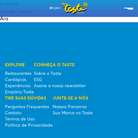
Arquivo
Carole Crema
Ara
RESTAURANTES
CARDÁPIOS
EXPERIÊNCIAS
EXPLORE
CONHEÇA O TASTE
EMPÓRIO TASTE
Restaurantes
Sobre o Taste
Cardápios
ESG
SOBRE O TASTE
Experiências
Assine a nossa newsletter
Empório Taste
ESG
TIRE SUAS DÚVIDAS
JUNTE-SE A NÓS
Perguntas Frequentes
Nossos Parceiros
SEBRAE
Contato
Sua Marca no Taste
Termos de Uso
Política de Privacidade
ASSINE A NOSSA NEWSLETTER