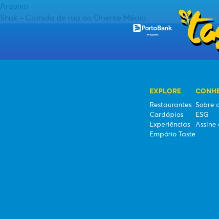
Arquivo
RESTAURANTES
Shuk – Comida de rua do Oriente Médio
CARDÁPIOS
EXPERIÊNCIAS
EXPLORE
CONHE
EMPÓRIO TASTE
Restaurantes
Sobre o
Cardápios
ESG
Experiências
Assine 
Empório Taste