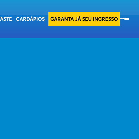
SOBRE O TASTE
TASTE
CARDÁPIOS
GARANTA JÁ SEU INGRESSO
ESG
SEBRAE
INE A NOSSA NEWSLETTER