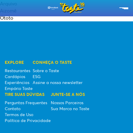
Arquivo
Aizomê
Ototo
RESTAURANTES
CARDÁPIOS
EXPERIÊNCIAS
EXPLORE
CONHEÇA O TASTE
EMPÓRIO TASTE
Restaurantes
Sobre o Taste
Cardápios
ESG
SOBRE O TASTE
Experiências
Assine a nossa newsletter
Empório Taste
ESG
TIRE SUAS DÚVIDAS
JUNTE-SE A NÓS
Perguntas Frequentes
Nossos Parceiros
SEBRAE
Contato
Sua Marca no Taste
Termos de Uso
Política de Privacidade
ASSINE A NOSSA NEWSLETTER