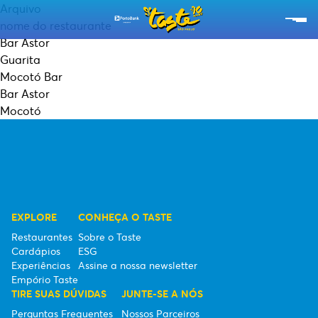
Arquivo
nome do restaurante
Bar Astor
RESTAURANTES
Guarita
Mocotó Bar
CARDÁPIOS
Bar Astor
Mocotó
EXPERIÊNCIAS
EMPÓRIO TASTE
SOBRE O TASTE
EXPLORE
CONHEÇA O TASTE
ESG
Restaurantes
Sobre o Taste
Cardápios
ESG
SEBRAE
Experiências
Assine a nossa newsletter
Empório Taste
ASSINE A NOSSA NEWSLETTER
TIRE SUAS DÚVIDAS
JUNTE-SE A NÓS
Perguntas Frequentes
Nossos Parceiros